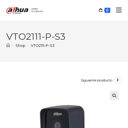
Ir
al
0
contenido
VTO2111-P-S3
>
Shop
>
VTO2111-P-S3
Siguiente producto
🔍