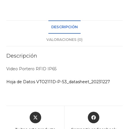
DESCRIPCIÓN
VALORACIONES (0)
Descripción
Video Portero RFID IP65
Hoja de Datos VTO2111D-P-S3_datasheet_20231227
Opens
Opens
in
in
a
a