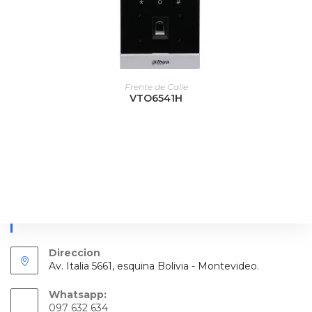
LEER MÁS
Frente de Calle
VTO6541H
Información De Contacto
Direccion
Av. Italia 5661, esquina Bolivia - Montevideo.
Whatsapp:
097 632 634