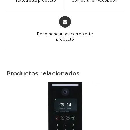
Twitea este producto
Compartir en Facebook
new
new
window
window
Opens
in
a
Recomendar por correo este
new
producto
window
Productos relacionados