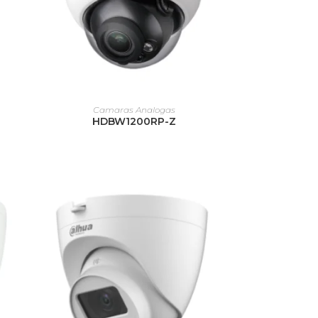
LEER MÁS
Camaras Analogas
HDBW1200RP-Z