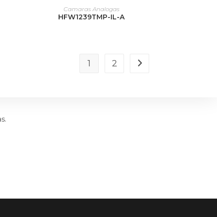
LEER MÁS
Camaras Analogas
HFW1239TMP-IL-A
1
2
s.