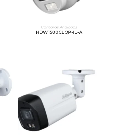
LEER MÁS
Camaras Analogas
HDW1500CLQP-IL-A