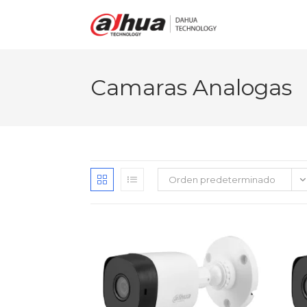
Ir
al
contenido
Camaras Analogas
Orden predeterminado