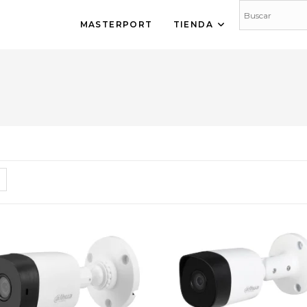
MASTERPORT
TIENDA