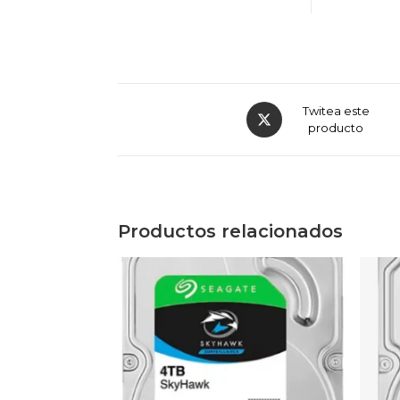
Opens
Twitea este
in
producto
a
new
window
Productos relacionados