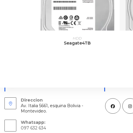
LEER MÁS
HDD
Seagate4TB
Información De Contacto
Redes Soc
Direccion
Av. Italia 5661, esquina Bolivia -
Montevideo.
Se
Se
Whatsapp:
abre
abre
097 632 634
en
en