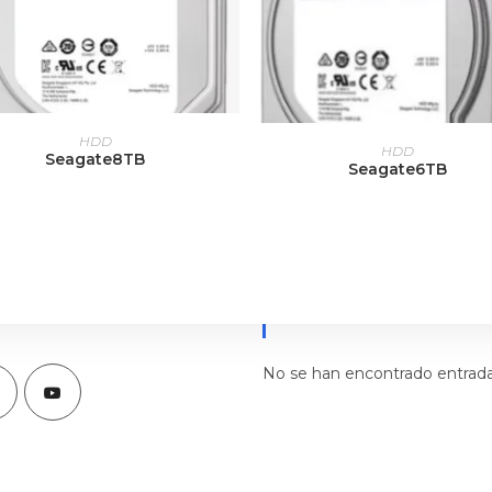
LEER MÁS
HDD
LEER MÁS
HDD
Seagate8TB
Seagate6TB
iales
Artículos Recientes
No se han encontrado entrada
Se
abre
en