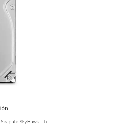
ión
 Seagate SkyHawk 1Tb