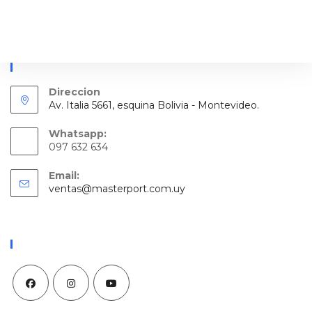
Información De Contacto
Direccion
Av. Italia 5661, esquina Bolivia - Montevideo.
Whatsapp:
097 632 634
Email:
Se
ventas@masterport.com.uy
abre
en
tu
aplicación
Redes Sociales
Se
Se
Se