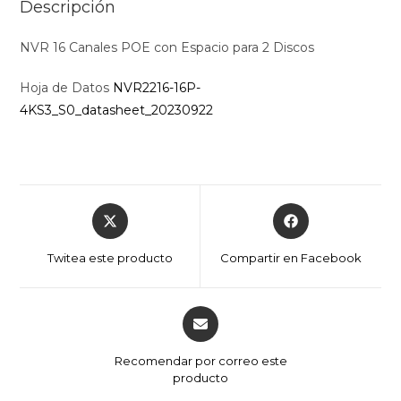
Descripción
NVR 16 Canales POE con Espacio para 2 Discos
Hoja de Datos
NVR2216-16P-
4KS3_S0_datasheet_20230922
Opens
Opens
in
in
a
a
Twitea este producto
Compartir en Facebook
new
new
window
window
Opens
in
a
Recomendar por correo este
new
producto
window