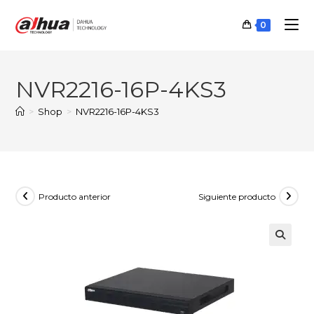
Ir
al
0
contenido
NVR2216-16P-4KS3
>
Shop
>
NVR2216-16P-4KS3
Producto anterior
Siguiente producto
🔍