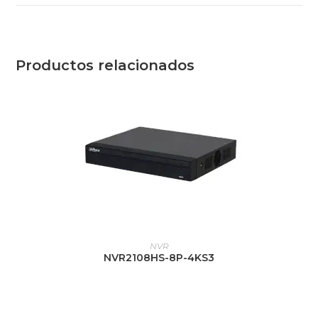
Productos relacionados
LEER MÁS
NVR
NVR2108HS-8P-4KS3