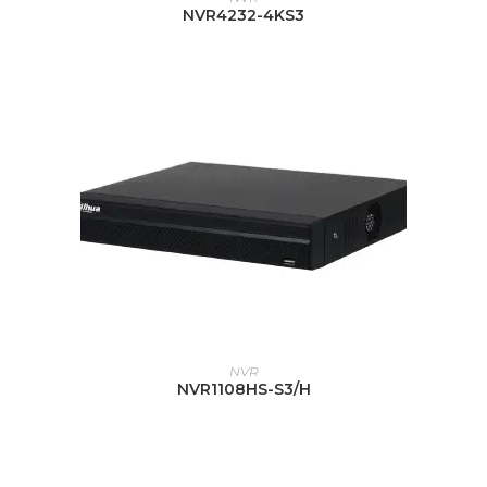
NVR4232-4KS3
LEER MÁS
NVR
NVR1108HS-S3/H