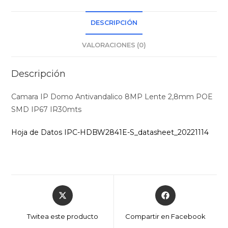
DESCRIPCIÓN
VALORACIONES (0)
Descripción
Camara IP Domo Antivandalico 8MP Lente 2,8mm POE
SMD IP67 IR30mts
Hoja de Datos IPC-HDBW2841E-S_datasheet_20221114
Opens
Opens
in
in
a
a
Twitea este producto
Compartir en Facebook
new
new