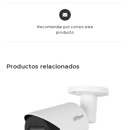
window
window
Opens
in
a
Recomendar por correo este
new
producto
window
Productos relacionados