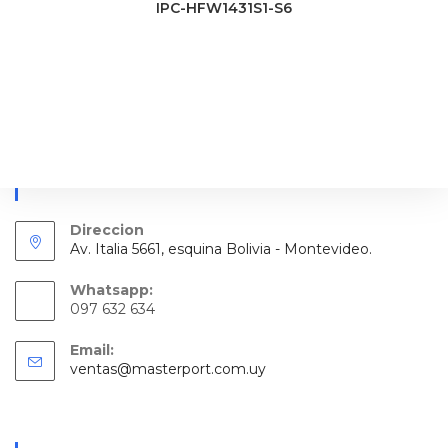
IPC-HFW1431S1-S6
Información De Contacto
Direccion
Av. Italia 5661, esquina Bolivia - Montevideo.
Whatsapp:
097 632 634
Email:
Se
ventas@masterport.com.uy
abre
en
tu
aplicación