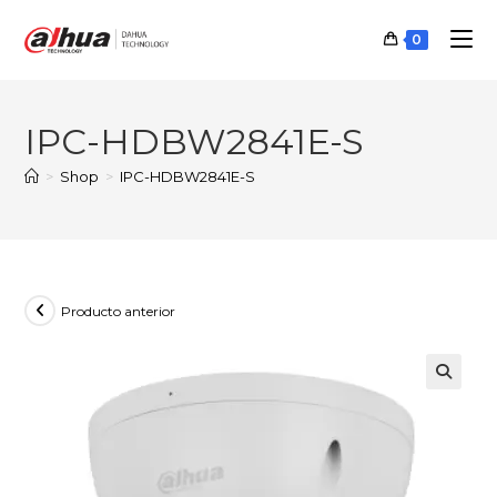
Ir
al
0
contenido
IPC-HDBW2841E-S
>
Shop
>
IPC-HDBW2841E-S
Producto anterior
🔍