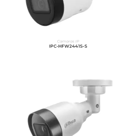
LEER MÁS
Camaras IP
IPC-HFW2441S-S