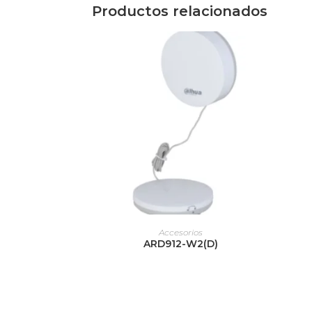
Productos relacionados
LEER MÁS
Accesorios
ARD912-W2(D)