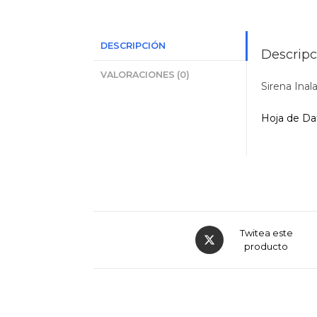
DESCRIPCIÓN
Descripc
VALORACIONES (0)
Sirena Inal
Hoja de Da
Opens
Twitea este
in
producto
a
new
window