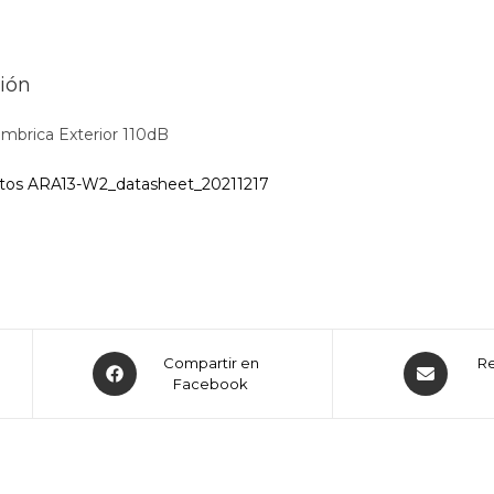
ión
ambrica Exterior 110dB
tos ARA13-W2_datasheet_20211217
Opens
Opens
Compartir en
R
in
Facebook
in
a
a
new
new
window
window